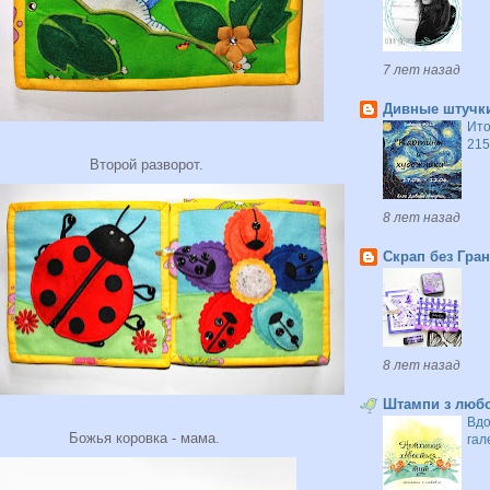
7 лет назад
Дивные штучк
Ито
215
Второй разворот.
8 лет назад
Скрап без Гра
8 лет назад
Штампи з любо
Вдо
Божья коровка - мама.
гал