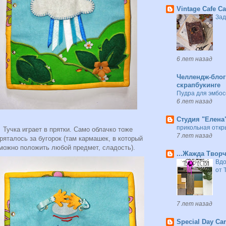
Vintage Cafe C
Зад
6 лет назад
Челлендж-блог 
скрапбукинге
Пудра для эмбосс
6 лет назад
Студия "Елена
прикольная откр
Тучка играет в прятки. Само облачко тоже
7 лет назад
ряталось за бугорок (там кармашек, в который
можно положить любой предмет, сладость).
...Жажда Творч
Вдо
от 
7 лет назад
Special Day Ca