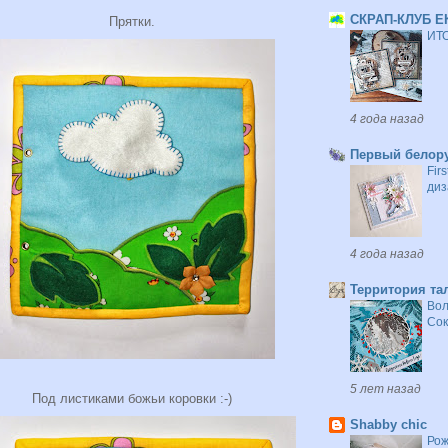
СКРАП-КЛУБ Е
Прятки.
ИТО
4 года назад
Первый белору
Fir
диз
4 года назад
Территория та
Вол
Сок
5 лет назад
Под листиками божьи коровки :-)
Shabby chic
Рож