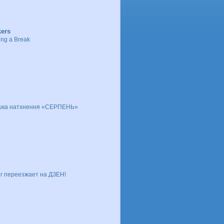
ers
ing a Break
шка натхнення «СЕРПЕНЬ»
г переезжает на ДЗЕН!