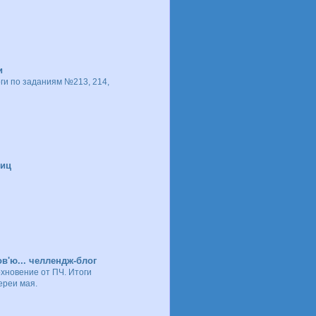
и
ги по заданиям №213, 214,
ниц
в'ю... челлендж-блог
хновение от ПЧ. Итоги
ереи мая.