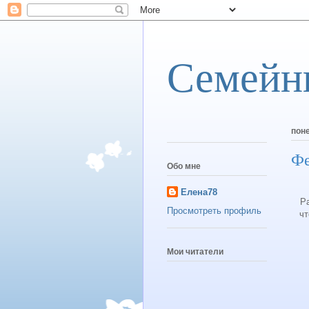
Семейн
поне
Фе
Обо мне
Елена78
Р
Просмотреть профиль
чт
Мои читатели