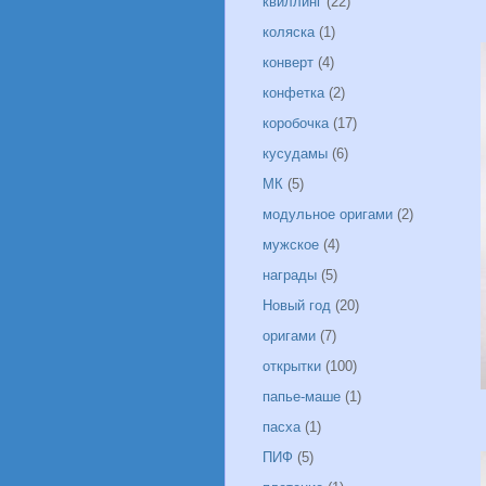
квиллинг
(22)
коляска
(1)
конверт
(4)
конфетка
(2)
коробочка
(17)
кусудамы
(6)
МК
(5)
модульное оригами
(2)
мужское
(4)
награды
(5)
Новый год
(20)
оригами
(7)
открытки
(100)
папье-маше
(1)
пасха
(1)
ПИФ
(5)