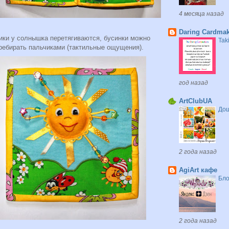
4 месяца назад
Daring Cardmak
ики у солнышка перетягиваются, бусинки можно
Tak
ребирать пальчиками (тактильные ощущения).
год назад
ArtClubUA
До
2 года назад
AgiArt кафе
Бло
2 года назад