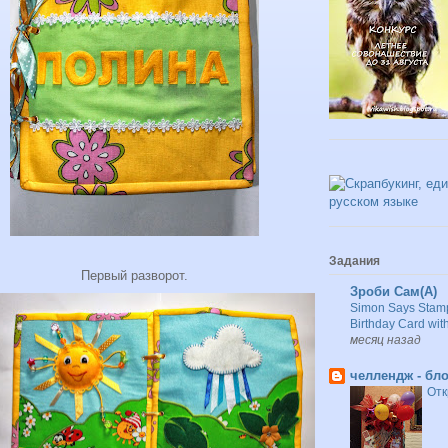
Задания
Первый разворот.
Зроби Сам(А)
Simon Says Stamp
Birthday Card wi
месяц назад
челлендж - бло
Отк