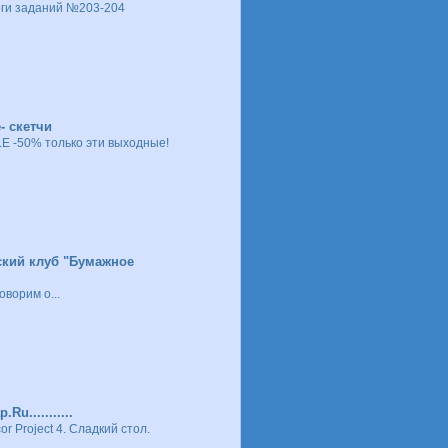
ги заданий №203-204
- скетчи
E -50% только эти выходные!
кий клуб "Бумажное
оворим о...
p.Ru...........
or Project 4. Сладкий стол.