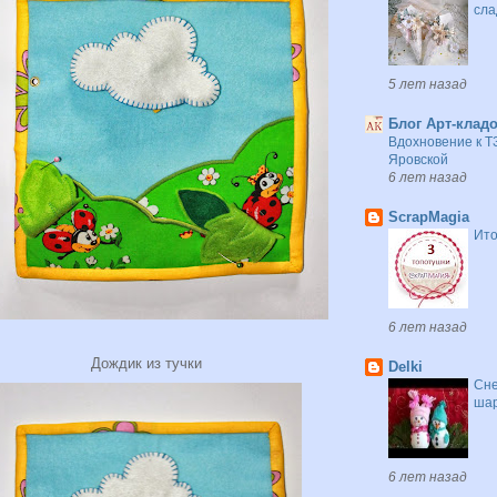
сла
5 лет назад
Блог Арт-клад
Вдохновение к Т
Яровской
6 лет назад
ScrapMagia
Ито
6 лет назад
Дождик из тучки
Delki
Сне
шар
6 лет назад