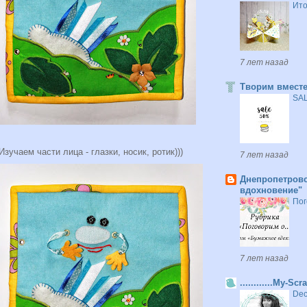
Ито
7 лет назад
Творим вместе
SAL
Изучаем части лица - глазки, носик, ротик)))
7 лет назад
Днепропетровс
вдохновение"
Пог
7 лет назад
............My-Scra
Dec