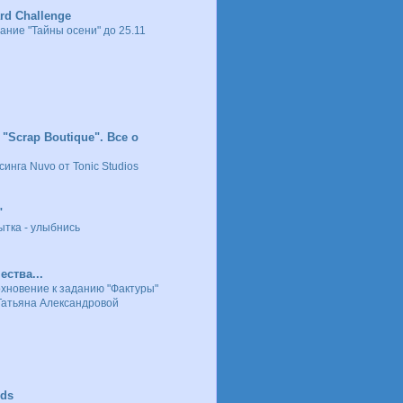
ard Challenge
ание "Тайны осени" до 25.11
"Scrap Boutique". Все о
инга Nuvo от Tonic Studios
"
ытка - улыбнись
ества...
хновение к заданию "Фактуры"
Татьяна Александровой
rds