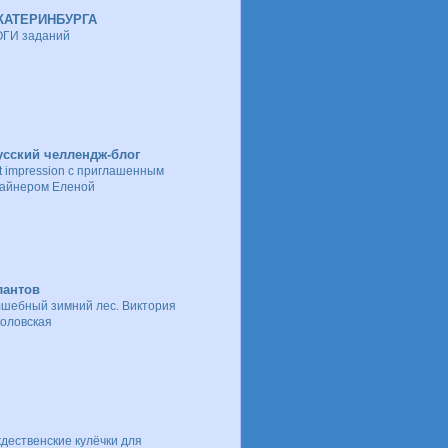
КАТЕРИНБУРГА
ГИ заданий
сский челлендж-блог
st impression с приглашенным
айнером Еленой
лантов
шебный зимний лес. Виктория
оловская
дественские кулёчки для