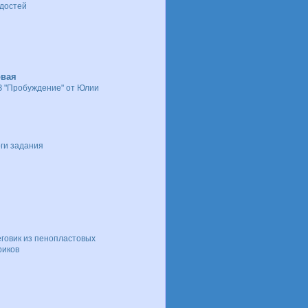
достей
овая
З "Пробуждение" от Юлии
ги задания
говик из пенопластовых
иков